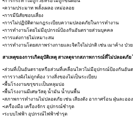
•การกระทําไม่ถูกวิธีหรือไม่ถูกขั้นตอน
•ความประมาท พลั้งเผลอ เหม่อลอย
•การมีนิสัยชอบเสี่ยง
•การไม่ปฏิบัติตามกฎระเบียบความปลอดภัยในการทํางาน
•การทํางานโดยไม่มีอุปกรณ์ป้องกันอันตรายส่วนบุคคล
•การแต่งกายไม่เหมาะสม
•การทํางานโดยสภาพร่างกายและจิตใจไม่ปกติ เช่น เมาค้าง ป่วย
สาเหตุของการเกิดอุบัติเหตุ สาเหตุจากสภาพการณ์ที่ไม่ปลอดภัย ไ
•ส่วนที่เป็นอันตรายหรือส่วนที่เคลื่อนไหวไม่มีอุปกรณ์ป้องกันอัน
•การวางผังไม่ถูกต้อง วางสิ่งของไม่เป็นระเบียบ
•พื้นโรงงานขรุขระเป็นหลุมบ่อ
•พื้นโรงงานมีเศษวัสดุ น้ำมัน น้ำบนพื้น
•สภาพการทํางานไม่ปลอดภัย เช่น เสียงดัง อากาศร้อน ฝุ่นละออง
•เครื่องมือ เครื่องจักร อุปกรณ์ชํารุด
•ระบบไฟฟ้า อุปกรณ์ไฟฟ้าชํารุด