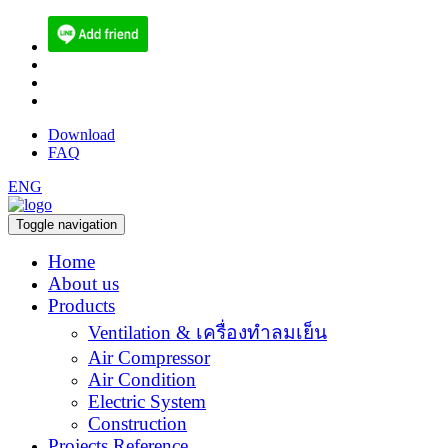
(084) 512-6556
sales@ecoen.co.th
narith@ecoen.co.th
Download
FAQ
ENG
Toggle navigation
Home
About us
Products
Ventilation & เครื่องทำลมเย็น
Air Compressor
Air Condition
Electric System
Construction
Projects Reference