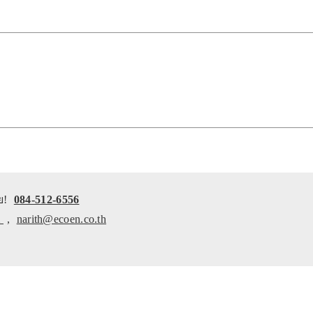
ย!
084-512-6556
m
,
narith@ecoen.co.th