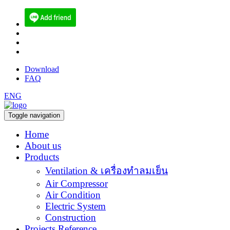
(084) 512-6556
sales@ecoen.co.th
narith@ecoen.co.th
Download
FAQ
ENG
Toggle navigation
Home
About us
Products
Ventilation & เครื่องทำลมเย็น
Air Compressor
Air Condition
Electric System
Construction
Projects Reference