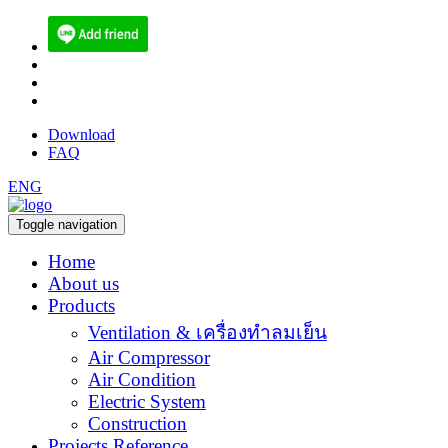
(084) 512-6556
sales@ecoen.co.th
narith@ecoen.co.th
Download
FAQ
ENG
Toggle navigation
Home
About us
Products
Ventilation & เครื่องทำลมเย็น
Air Compressor
Air Condition
Electric System
Construction
Projects Reference