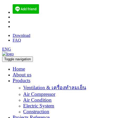
(084) 512-6556
sales@ecoen.co.th
narith@ecoen.co.th
Download
FAQ
ENG
Toggle navigation
Home
About us
Products
Ventilation & เครื่องทำลมเย็น
Air Compressor
Air Condition
Electric System
Construction
Projects Reference