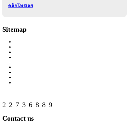
คลิกโทรเลย
Sitemap
Home
About us
Products
Our Customers
Projects Reference
FAQ
Download
Contact us
Web counter
22736889
Contact us