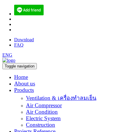
(084) 512-6556
sales@ecoen.co.th
narith@ecoen.co.th
Download
FAQ
ENG
Toggle navigation
Home
About us
Products
Ventilation & เครื่องทำลมเย็น
Air Compressor
Air Condition
Electric System
Construction
Projects Reference