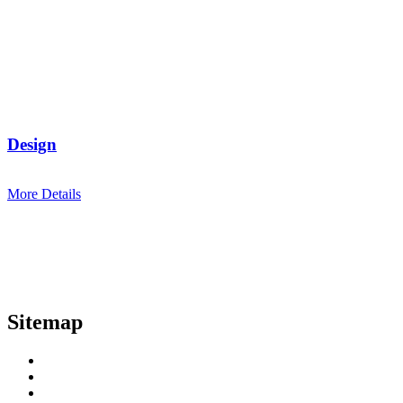
Design
More Details
Sitemap
Home
About us
Products