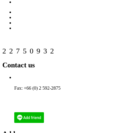
Our Customers
Projects Reference
FAQ
Download
Contact us
Web counter
22750932
Contact us
Tel: +66 (0) 2 592-2656
Phone: (084) 512-6556
Fax: +66 (0) 2 592-2875
Email : ecoenthailand@gmail.com
Email : narith@ecoen.co.th