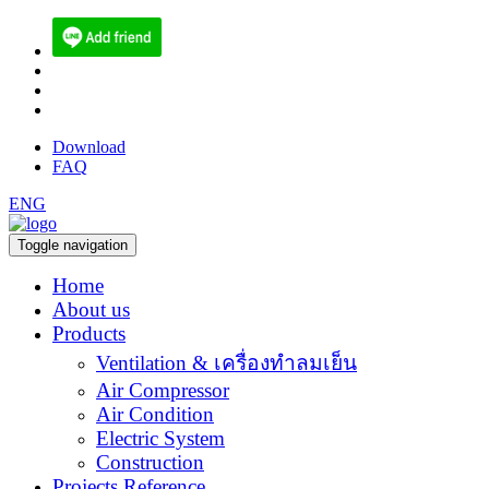
(084) 512-6556
sales@ecoen.co.th
narith@ecoen.co.th
Download
FAQ
ENG
Toggle navigation
Home
About us
Products
Ventilation & เครื่องทำลมเย็น
Air Compressor
Air Condition
Electric System
Construction
Projects Reference