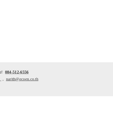
ย!
084-512-6556
m
,
narith@ecoen.co.th