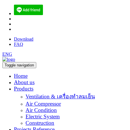
(084) 512-6556
sales@ecoen.co.th
narith@ecoen.co.th
Download
FAQ
ENG
Toggle navigation
Home
About us
Products
Ventilation & เครื่องทำลมเย็น
Air Compressor
Air Condition
Electric System
Construction
Projects Reference