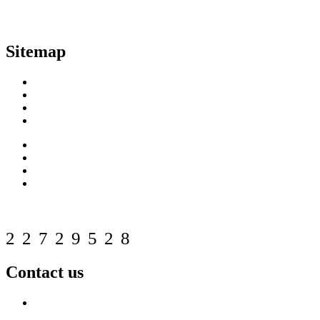
Sitemap
Home
About us
Products
Our Customers
Projects Reference
FAQ
Download
Contact us
Web counter
22729528
Contact us
Tel: +66 (0) 2 592-2656
Phone: (084) 512-6556