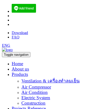
(084) 512-6556
sales@ecoen.co.th
narith@ecoen.co.th
Download
FAQ
ENG
Toggle navigation
Home
About us
Products
Ventilation & เครื่องทำลมเย็น
Air Compressor
Air Condition
Electric System
Construction
Projects Reference