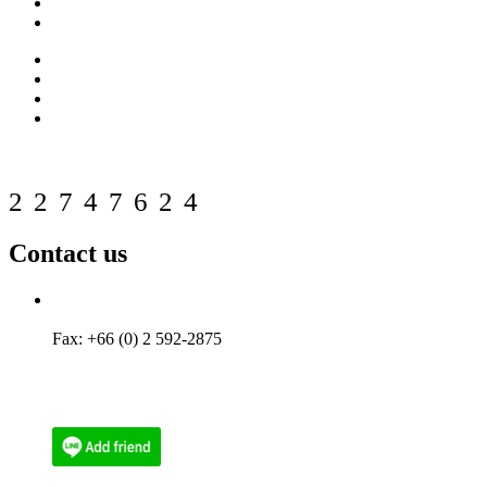
Products
Our Customers
Projects Reference
FAQ
Download
Contact us
Web counter
22747624
Contact us
Tel: +66 (0) 2 592-2656
Phone: (084) 512-6556
Fax: +66 (0) 2 592-2875
Email : ecoenthailand@gmail.com
Email : narith@ecoen.co.th