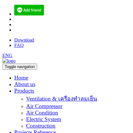
(084) 512-6556
sales@ecoen.co.th
narith@ecoen.co.th
Download
FAQ
ENG
Toggle navigation
Home
About us
Products
Ventilation & เครื่องทำลมเย็น
Air Compressor
Air Condition
Electric System
Construction
Projects Reference