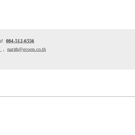
ย!
084-512-6556
m
,
narith@ecoen.co.th